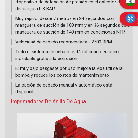
Los puntos de 'drenaje de agua' y 'drenaje de aceite' de la
dispositivo de detección de presión en el colector de
Como estándar, todos los colectores vienen con roscas
bomba son fácilmente accesibles
Todo el sistema está hecho de acero inoxidable
descarga a 0.8 BAR
Teclas iluminadas para la selección del modo de cebado
redondas estándar británicas con tapa de acero
resistente a la corrosión.
automático y manual.
Estas plataformas de montaje se pueden adoptar en casi
inoxidable, pero también se pueden suministrar otros
Muy rápido: desde 7 metros en 24 segundos con
todos los modelos de chasis
tipos de acoplamientos.
manguera de succión de 100 mm y en 36 segundos con
Prevención automática para el uso de imprimación por
manguera de succión de 140 mm en condiciones NTP.
encima de 2500 RPM.
También se pueden suministrar colectores de succión
fabricados a medida según el dibujo.
Velocidad de cebado recomendada - 2500 RPM
Tecla de timbre de emergencia en placa.
Todo el sistema de cebado está fabricado en acero
Si es necesario, se puede instalar una unidad de
inoxidable gratis a la corrosión.
visualización auxiliar en la cabina del conductor.
El muy bajo desgaste por uso mejora la vida útil de la
bomba y reduce los costos de mantenimiento
La opción de cebado manual y automático está
disponible
Imprimadores De Anillo De Agua