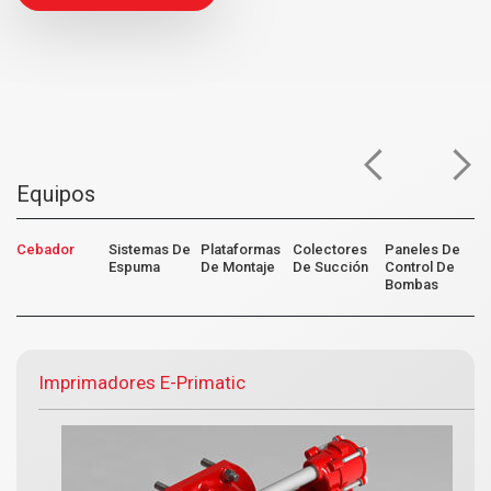
Equipos
s
Cebador
Sistemas De
Plataformas
Colectores
Paneles De
I
Espuma
De Montaje
De Succión
Control De
De
Bombas
T
Imprimadores E-Primatic